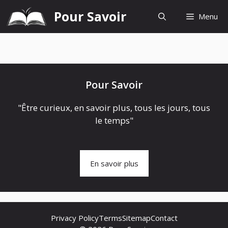
Aller
Pour Savoir
Menu
au
contenu
Pour Savoir
"Être curieux, en savoir plus, tous les jours, tous
le temps"
En savoir plus
Privacy Policy
Terms
Sitemap
Contact