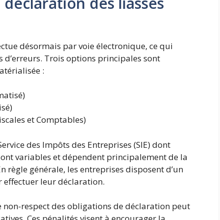
 déclaration des liasses
ectue désormais par voie électronique, ce qui
s d’erreurs. Trois options principales sont
térialisée :
matisé)
sé)
iscales et Comptables)
ervice des Impôts des Entreprises (SIE) dont
 sont variables et dépendent principalement de la
En règle générale, les entreprises disposent d’un
 effectuer leur déclaration.
r le non-respect des obligations de déclaration peut
catives. Ces pénalités visent à encourager la