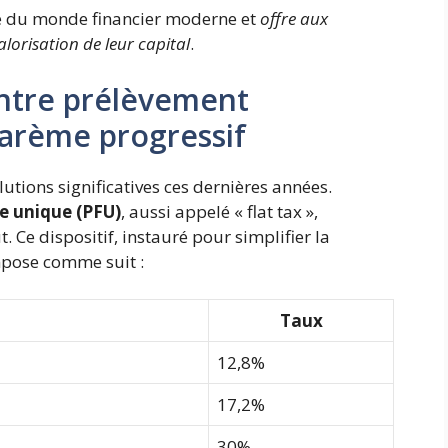
té du monde financier moderne et
offre aux
alorisation de leur capital
.
entre prélèvement
barème progressif
utions significatives ces dernières années.
re unique (PFU)
, aussi appelé « flat tax »,
 Ce dispositif, instauré pour simplifier la
ompose comme suit :
Taux
12,8%
17,2%
30%