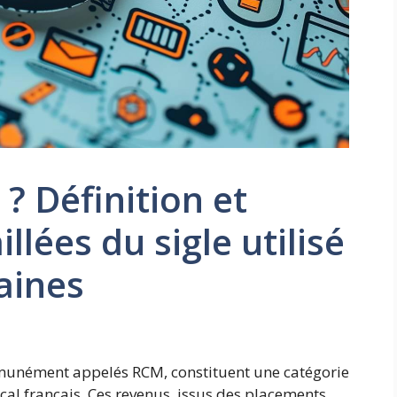
? Définition et
llées du sigle utilisé
aines
munément appelés RCM, constituent une catégorie
cal français. Ces revenus, issus des placements